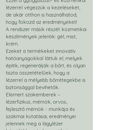
Ezzel a gyógyászati- és kozmetikai
lézerrel végezzük a kezeléseket,
de akár otthon is használhatod,
hogy fokozd az eredményeket!
A rendszer másik részét kozmetikai
készítmények jelentik: gél, mist,
krém.
Ezeket a termékeket innovatív
hatóanyagokkal láttuk el, melyek
építik, regenerálják a bőrt, és olyan
tiszta összetételűek, hogy a
lézerrel a mélyebb bőrrétegekbe is
biztonsággal bevihetők.
Elismert szakemberek –
lézerfizikus, mérnök, orvos,
fejlesztő mérnök - munkája és
szakmai kutatásai, eredményei
jelennek meg a lágylézer