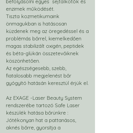
befolyásolni egyes sejtalkotók és
enzimek működését.
Tiszta kozmetikumaink
önmagukban is hatásosan
küzdenek meg az öregedéssel és a
problémás bőrrel, kiemelkedően
magas stabilizált oxigén, peptidek
és béta-glükán összetevőiknek
köszönhetően.
Az egészségesebb, szebb,
fiatalosabb megjelenést bőr
gyógyító hatásán keresztül érjük el.
Az EXAGE -Laser Beauty System
rendszerébe tartozó Safe Laser
készülék hatása bőrünkre :
Jótékonyan hat a pattanásos,
aknés bőrre, gyorsítja a