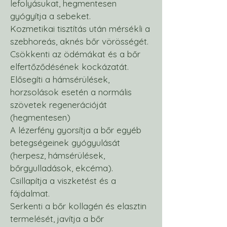
lefolyásukat, hegmentesen
gyógyítja a sebeket.
Kozmetikai tisztítás után mérsékli a
szebhoreás, aknés bőr vörösségét.
Csökkenti az ödémákat és a bőr
elfertőződésének kockázatát.
Elősegíti a hámsérülések,
horzsolások esetén a normális
szövetek regenerációját
(hegmentesen)
A lézerfény gyorsítja a bőr egyéb
betegségeinek gyógyulását
(herpesz, hámsérülések,
bőrgyulladások, ekcéma).
Csillapítja a viszketést és a
fájdalmat.
Serkenti a bőr kollagén és elasztin
termelését, javítja a bőr