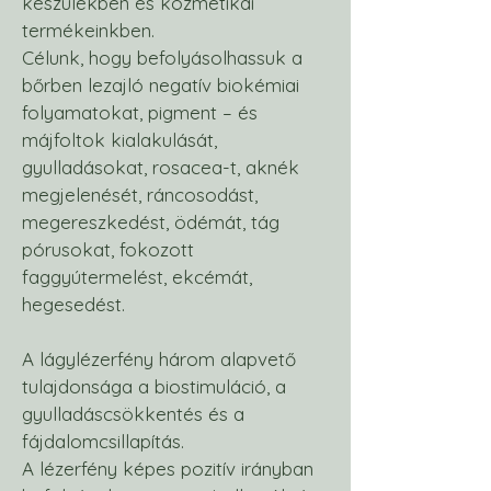
készülékben és kozmetikai
termékeinkben.
Célunk, hogy befolyásolhassuk a
bőrben lezajló negatív biokémiai
folyamatokat, pigment – és
májfoltok kialakulását,
gyulladásokat, rosacea-t, aknék
megjelenését, ráncosodást,
megereszkedést, ödémát, tág
pórusokat, fokozott
faggyútermelést, ekcémát,
hegesedést.
A lágylézerfény három alapvető
tulajdonsága a biostimuláció, a
gyulladáscsökkentés és a
fájdalomcsillapítás.
A lézerfény képes pozitív irányban