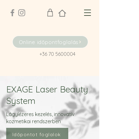
Online időpontfoglalás
+36 70 5600004
EXAGE Laser Beauty
System
Lágylézeres kezelés, innovatív
kozmetikai rendszerben
Időpontot foglalok