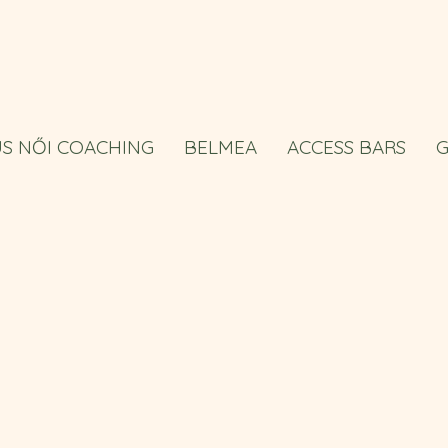
US NŐI COACHING
BELMEA
ACCESS BARS
G