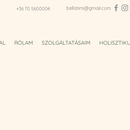
bellatimi@gmail.com
+36 70 5600004
AL
RÓLAM
SZOLGÁLTATÁSAIM
HOLISZTIK