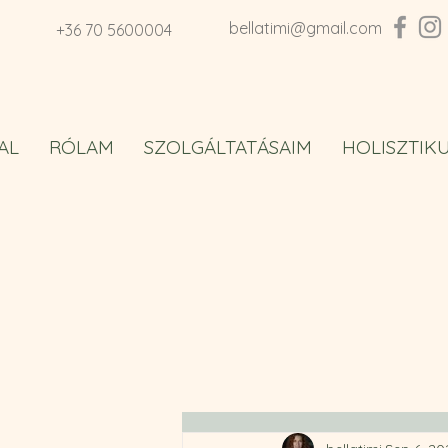
bellatimi@gmail.com
+36 70 5600004
AL
RÓLAM
SZOLGÁLTATÁSAIM
HOLISZTIK