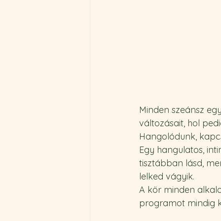
Minden szeánsz egy 
változásait, hol ped
Hangolódunk, kapcs
Egy hangulatos, inti
tisztábban lásd, me
lelked vágyik.
A kör minden alkalo
programot mindig k