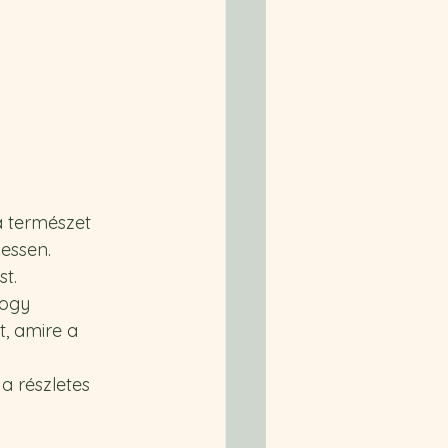
a természet 
essen. 
t. 
hogy 
, amire a 
a részletes 