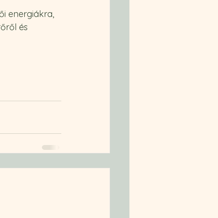
i energiákra, 
őről és 