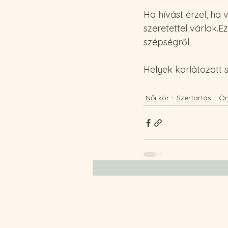
Ha hívást érzel, ha 
szeretettel várlak.
szépségről.
Helyek korlátozott 
Női kör
Szertartás
Ön