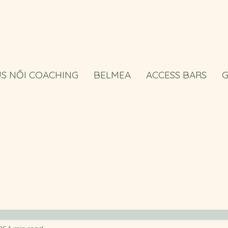
US NŐI COACHING
BELMEA
ACCESS BARS
G