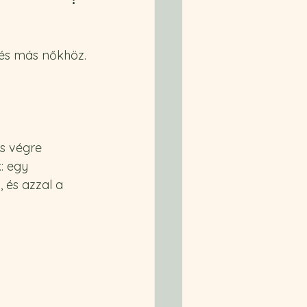
 és más nőkhöz.
s végre 
: egy 
 és azzal a 