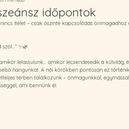
25
1 min read
szeánsz időpontok
s, nincs ítélet – csak őszinte kapcsolódás önmagadhoz
d szól…” ✨🌿
amikor lelassulunk… amikor lecsendesedik a külvilág, é
belső hangunkat. A női körökben pontosan ez történik
etteljes térben találkozunk – önmagunkkal, egymással,
sséggel, ami bennünk él.