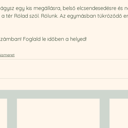
vágysz egy kis megállásra, belső elcsendesedésre és nő
Ez a tér Rólad szól. Rólunk. Az egymásban tükröződő er
számban! Foglald le időben a helyed!
ismeret