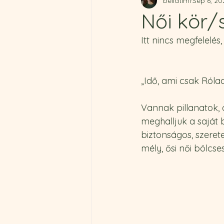
bellatimi
Sep 6, 20
Női kör/
Itt nincs megfelelé
„Idő, ami csak Róla
Vannak pillanatok, 
meghalljuk a saját 
biztonságos, szeret
mély, ősi női bölcse