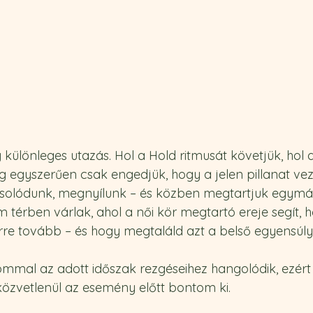
különleges utazás. Hol a Hold ritmusát követjük, hol 
ig egyszerűen csak engedjük, hogy a jelen pillanat vez
olódunk, megnyílunk – és közben megtartjuk egymás
m térben várlak, ahol a női kör megtartó ereje segít, 
rre tovább – és hogy megtaláld azt a belső egyensúlyt
mmal az adott időszak rezgéseihez hangolódik, ezért 
özvetlenül az esemény előtt bontom ki.