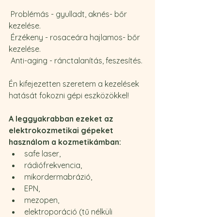
 Problémás - gyulladt, aknés- bőr 
kezelése.
 Érzékeny - rosaceára hajlamos- bőr 
kezelése.
 Anti-aging - ránctalanítás, feszesítés.
Én kifejezetten szeretem a kezelések 
hatását fokozni gépi eszközökkel!
A leggyakrabban ezeket az 
elektrokozmetikai gépeket 
használom a kozmetikámban:
safe laser,
rádiófrekvencia,
mikordermabrázió,
EPN,
mezopen,
elektroporáció (tű nélküli 