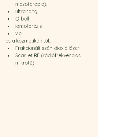
mezoterápia), 
ultrahang,
Q-ball
iontoforézis
vio
és a kozmetikán túl...
Frakcionált szén-dioxid lézer
ScarLet RF (rádiófrekvenciás 
mikrotű)