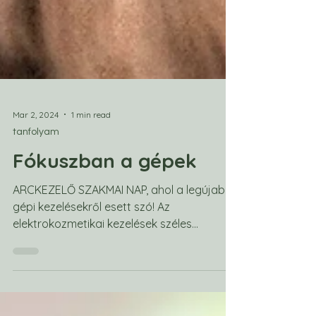
Mar 2, 2024
1 min read
tanfolyam
Fókuszban a gépek
ARCKEZELŐ SZAKMAI NAP, ahol a legújabb
gépi kezelésekről esett szó! Az
elektrokozmetikai kezelések széles
palettáját boncolgattuk, ahol...