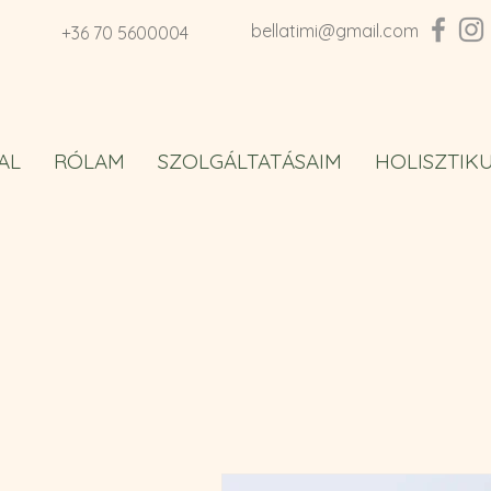
bellatimi@gmail.com
+36 70 5600004
AL
RÓLAM
SZOLGÁLTATÁSAIM
HOLISZTIK