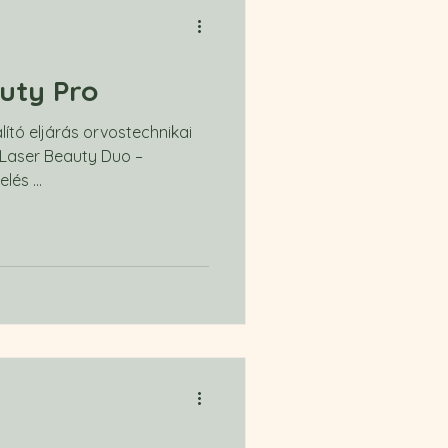
uty Pro
lító eljárás orvostechnikai
 Laser Beauty Duo –
s ​...