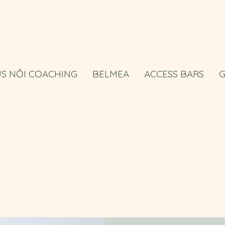
US NŐI COACHING
BELMEA
ACCESS BARS
G